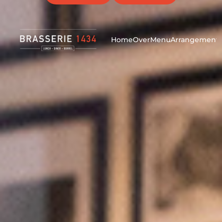
Werken bij Brasserie 1434? Klik
hier
voor vacatures!
Home
Over
Menu
Arrangement
Lunch in Purmerend |
Brasserie 1434