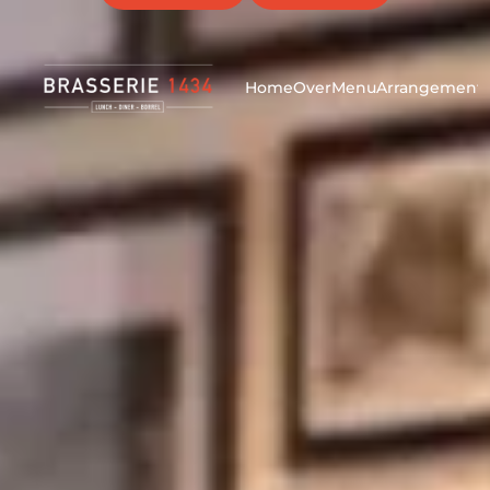
Werken bij Brasserie 1434? Klik
hier
voor vacatures!
Home
Over
Menu
Arrangement
Kerstavond
Purmerend