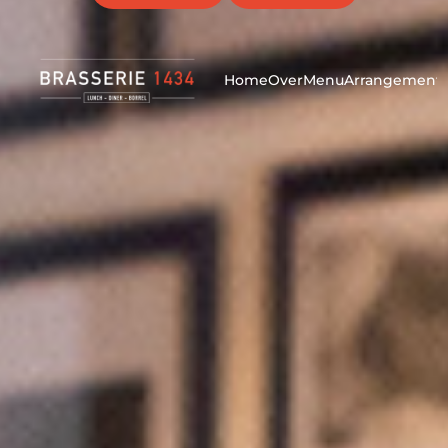
Werken bij Brasserie 1434? Klik
hier
voor vacatures!
Home
Over
Menu
Arrangement
Diner in Purmerend |
Brasserie 1434