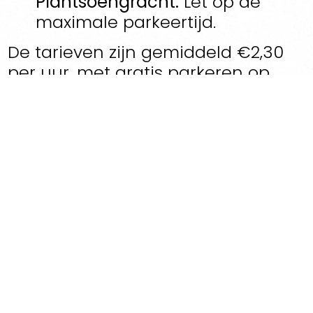
Plantsoengracht:
Let op de
maximale parkeertijd.
De tarieven zijn gemiddeld €2,30
per uur, met gratis parkeren op
zon- en feestdagen op bepaalde
locaties.