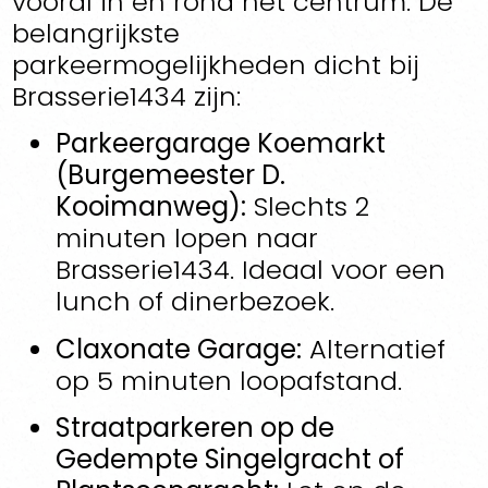
vooral in en rond het centrum. De
belangrijkste
parkeermogelijkheden dicht bij
Brasserie1434 zijn:
Parkeergarage Koemarkt
(Burgemeester D.
Kooimanweg):
Slechts 2
minuten lopen naar
Brasserie1434. Ideaal voor een
lunch of dinerbezoek.
Claxonate Garage:
Alternatief
op 5 minuten loopafstand.
Straatparkeren op de
Gedempte Singelgracht of