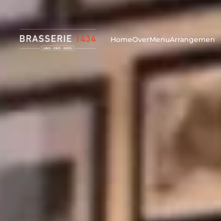
Werken bij Brasserie 1434? Klik
hier
voor vacatures!
Home
Over
Menu
Arrangement
Betaald parkeren